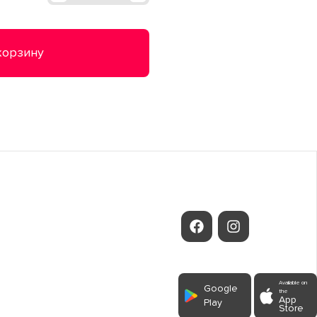
корзину
Available on
Google
the
App
Play
Store