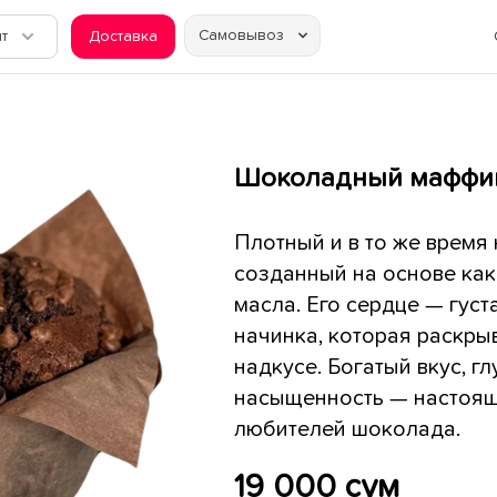
Самовывоз
т
Доставка
Шоколадный маффи
Плотный и в то же время
созданный на основе как
масла. Его сердце — гус
начинка, которая раскры
надкусе. Богатый вкус, г
насыщенность — настоящ
любителей шоколада.
19 000 сум