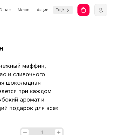
О нас
Меню
Акции
Ещё
н
 нежный маффин,
ао и сливочного
тая шоколадная
вается при каждом
лубокий аромат и
ий подарок для всех
1